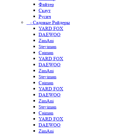
Файтер
Скаут
Русич
- Садовые Райдеры
YARD FOX
DAEWOO
ZimAni
Steviman
Caiman
YARD FOX
DAEWOO
ZimAni
Steviman
Caiman
YARD FOX
DAEWOO
ZimAni
Steviman
Caiman
YARD FOX
DAEWOO
ZimAni