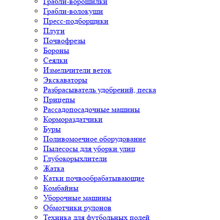
Грабли-ворошилки
Грабли-волокуши
Пресс-подборщики
Плуги
Почвофрезы
Бороны
Сеялки
Измельчители веток
Экскаваторы
Разбрасыватель удобрений, песка
Прицепы
Рассадопосадочные машины
Кормораздатчики
Буры
Поливомоечное оборудование
Пылесосы для уборки улиц
Глубокорыхлители
Жатка
Катки почвообрабатывающие
Комбайны
Уборочные машины
Обмотчики рулонов
Техника для футбольных полей