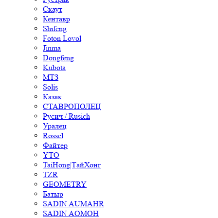
Скаут
Кентавр
Shifeng
Foton Lovol
Jinma
Dongfeng
Kubota
МТЗ
Solis
Казак
СТАВРОПОЛЕЦ
Русич / Rusich
Уралец
Rossel
Файтер
YTO
TaiHong|ТайХонг
TZR
GEOMETRY
Батыр
SADIN AUMAHR
SADIN AOMOH