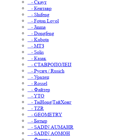
- Скаут
- Кентавр
- Shifeng
- Foton Lovol
- Jinma
- Dongfeng
- Kubota
- МТЗ
- Solis
- Казак
- СТАВРОПОЛЕЦ
- Русич / Rusich
- Уралец
- Rossel
- Файтер
- YTO
- TaiHong|ТайХонг
- TZR
- GEOMETRY
- Батыр
- SADIN AUMAHR
- SADIN AOMOH
- Феникс