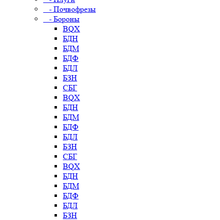
- Почвофрезы
- Бороны
BQX
БДН
БДМ
БДФ
БДЛ
БЗН
СБГ
BQX
БДН
БДМ
БДФ
БДЛ
БЗН
СБГ
BQX
БДН
БДМ
БДФ
БДЛ
БЗН