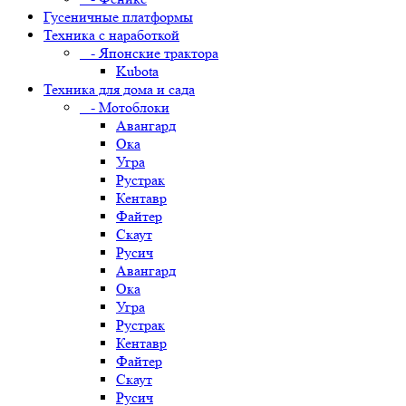
Гусеничные платформы
Техника с наработкой
- Японские трактора
Kubota
Техника для дома и сада
- Мотоблоки
Авангард
Ока
Угра
Рустрак
Кентавр
Файтер
Скаут
Русич
Авангард
Ока
Угра
Рустрак
Кентавр
Файтер
Скаут
Русич